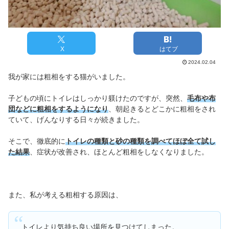
X
はてブ
2024.02.04
我が家には粗相をする猫がいました。
子どもの頃にトイレはしっかり躾けたのですが、突然、
毛布や布
団などに粗相をするようになり
、朝起きるとどこかに粗相をされ
ていて、げんなりする日々が続きました。
そこで、徹底的に
トイレの種類と砂の種類を調べてほぼ全て試し
た結果
、症状が改善され、ほとんど粗相をしなくなりました。
また、私が考える粗相する原因は、
トイレより気持ち良い場所を見つけてしまった。