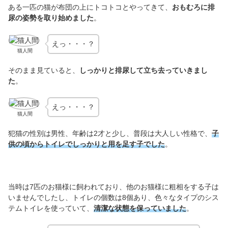
ある一匹の猫が布団の上にトコトコとやってきて、
おもむろに排
尿の姿勢を取り始めました
。
えっ・・・？
猫人間
そのまま見ていると、
しっかりと排尿して立ち去っていきまし
た
。
えっ・・・？
猫人間
犯猫の性別は男性、年齢は2才と少し、普段は大人しい性格で、
子
供の頃からトイレでしっかりと用を足す子でした
。
当時は7匹のお猫様に飼われており、他のお猫様に粗相をする子は
いませんでしたし、トイレの個数は8個あり、色々なタイプのシス
テムトイレを使っていて、
清潔な状態を保っていました
。