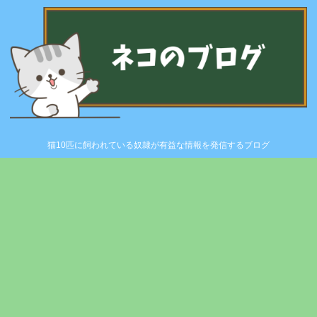
猫10匹に飼われている奴隷が有益な情報を発信するブログ