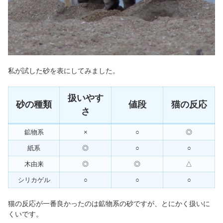
私が試した砂を表にしてみました。
扱いやす
砂の種類
値段
猫の反応
さ
鉱物系
×
○
◎
紙系
◎
○
○
木由来
◎
◎
△
シリカゲル
○
○
○
猫の反応が一番良かったのは鉱物系の砂ですが、とにかく扱いに
くいです。