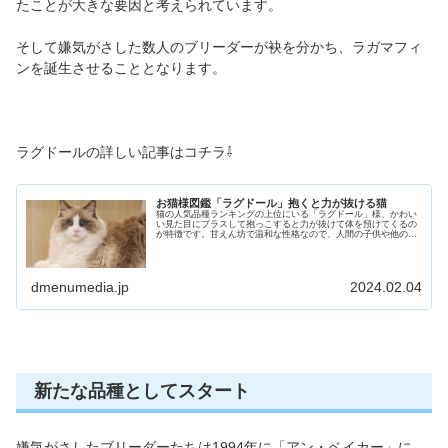
たことが大きな要因と考えられています。
そして嫌気がさした数人のブリーダーが袂を分かち、ラガマフィ
ンを誕生させることとなります。
ラグドールの詳しい記事はコチラ⇩
お猫様図鑑「ラグドール」抱くと力が抜ける猫
猫の人気品種ランキングの上位にいる「ラグドール」様、かわい
い見た目にプラスして抱っこすると力が抜けて体を預けてくるの
が特徴です。甘えん坊で温和な性格なので、人間の子供や他の動
物と仲良くなることができ、初めて猫を飼う方にはオススメの品
種のひとつです。そんなラグドール様の歴史や特徴をご紹介して
います。
dmenumedia.jp
2024.02.04
新たな品種としてスタート
嫌気がさしたブリーダーたちは1994年に「アン・ベイカー」に