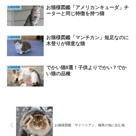
お猫様図鑑「アメリカンキューダ」チ
お猫様図鑑
ーターと同じ特徴を持つ猫
お猫様図鑑「マンチカン」短足なのに
お猫様図鑑
木登りが得意な猫
でかい猫8選！子供よりでかい？でか
お猫様図鑑
い猫の品種
お猫様図鑑「サイベリアン」極寒の地に住む猫