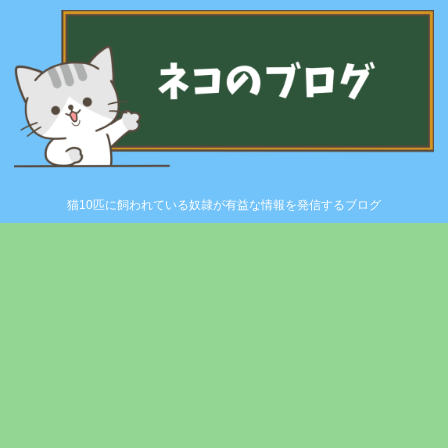
猫10匹に飼われている奴隷が有益な情報を発信するブログ