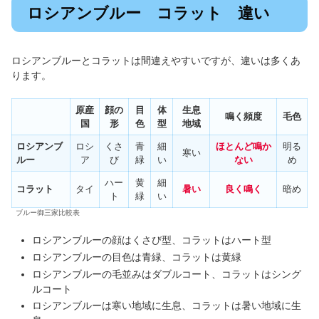
ロシアンブルー コラット 違い
ロシアンブルーとコラットは間違えやすいですが、違いは多くあ
ります。
原産
顔の
目
体
生息
鳴く頻度
毛色
国
形
色
型
地域
ロシアンブ
ロシ
くさ
青
細
ほとんど鳴か
明る
寒い
ルー
ア
び
緑
い
ない
め
ハー
黄
細
コラット
タイ
暑い
良く鳴く
暗め
ト
緑
い
ブルー御三家比較表
ロシアンブルーの顔はくさび型、コラットはハート型
ロシアンブルーの目色は青緑、コラットは黄緑
ロシアンブルーの毛並みはダブルコート、コラットはシング
ルコート
ロシアンブルーは寒い地域に生息、コラットは暑い地域に生