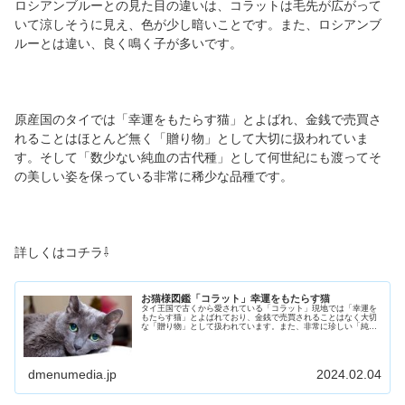
ロシアンブルーとの見た目の違いは、コラットは毛先が広がって
いて涼しそうに見え、色が少し暗いことです。また、ロシアンブ
ルーとは違い、良く鳴く子が多いです。
原産国のタイでは「幸運をもたらす猫」とよばれ、金銭で売買さ
れることはほとんど無く「贈り物」として大切に扱われていま
す。そして「数少ない純血の古代種」として何世紀にも渡ってそ
の美しい姿を保っている非常に稀少な品種です。
詳しくはコチラ⇩
お猫様図鑑「コラット」幸運をもたらす猫
タイ王国で古くから愛されている「コラット」現地では「幸運を
もたらす猫」とよばれており、金銭で売買されることはなく大切
な「贈り物」として扱われています。また、非常に珍しい「純血
の古代種」として人間の手がほとんど加えられていない「奇跡的
な品種」ともよばれています。歴史や特徴、性格などをご紹介し
ていきます。
dmenumedia.jp
2024.02.04