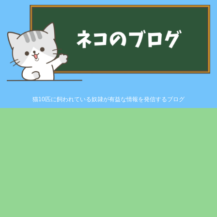
猫10匹に飼われている奴隷が有益な情報を発信するブログ