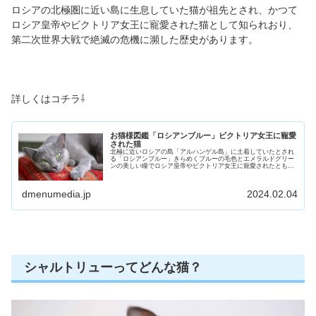
ロシアの北極圏に近い島に生息していた猫が祖先とされ、かつて
ロシア皇帝やビクトリア女王に寵愛された猫として知られおり、
第二次世界大戦で絶滅の危機に瀕した歴史があります。
詳しくはコチラ⇩
お猫様図鑑「ロシアンブルー」ビクトリア女王に寵愛
された猫
北極に近いロシアの島「アルハンゲル島」に土着していたとされ
る「ロシアンブルー」きらめくブルーの毛色とエメラルドグリー
ンの美しい瞳でロシア皇帝やビクトリア女王に寵愛されたともい
われています。一度は絶滅しかけたその歴史や特徴、性格などを
ご紹介していきます。
dmenumedia.jp
2024.02.04
シャルトリューってどんな猫？