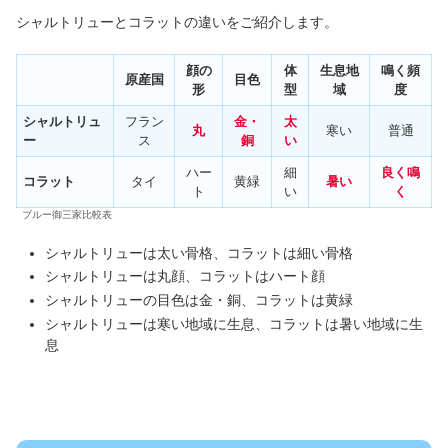
シャルトリューとコラットの違いをご紹介します。
顔の
体
生息地
鳴く頻
原産国
目色
形
型
域
度
シャルトリュ
フラン
金・
太
丸
寒い
普通
ー
ス
銅
い
ハー
細
良く鳴
コラット
タイ
黄緑
暑い
ト
い
く
ブルー御三家比較表
シャルトリューは太い骨格、コラットは細い骨格
シャルトリューは丸顔、コラットはハート顔
シャルトリューの目色は金・銅、コラットは黄緑
シャルトリューは寒い地域に生息、コラットは暑い地域に生
息