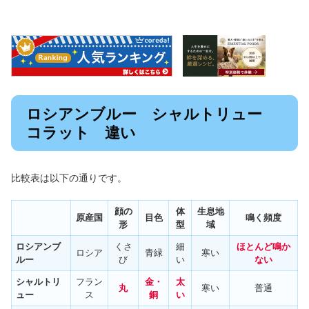
ロシアンブルー シャルトリュー
コラット 違い
比較表は以下の通りです。
顔の
体
生息地
原産国
目色
鳴く頻度
形
型
域
ロシアンブ
くさ
細
ほとんど鳴か
ロシア
青緑
寒い
ルー
び
い
ない
シャルトリ
フラン
金・
太
丸
寒い
普通
ュー
ス
銅
い