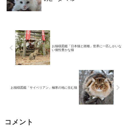
お猫様図鑑「日本猫と雑種」世界に一匹しかいな
い個性豊かな猫
お猫様図鑑「サイベリアン」極寒の地に住む猫
コメント